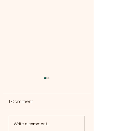
1 Comment
Dumpster Available
Crescent Park S
Write a comment...
Event