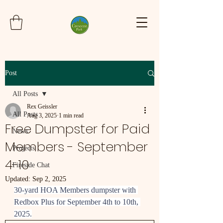
Post
All Posts
Rex Geissler
All Posts
Aug 3, 2025
1 min read
Free Dumpster for Paid
News
Members - September
Projects
4-10
Fireside Chat
Updated:
Sep 2, 2025
30-yard HOA Members dumpster with 
Redbox Plus for September 4th to 10th, 
2025.